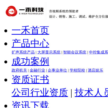
一禾首页
产品中心
扩声系统产品
|
大屏显示系统
|
智能会议系统
|
中控集成
成功案例
政府机关
|
金融行业
|
企事业单位
|
学校院校
|
酒店娱乐
资质证书
公司行业资质
|
技术人
资讯下载