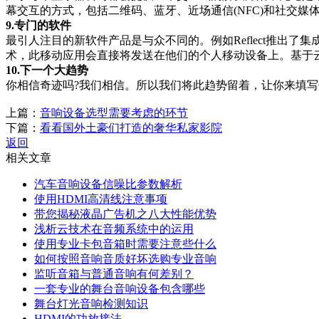
幕交互的方式，包括二维码、蓝牙、近场通信(NFC)和社交媒体(Twitter
9.专门的软件
最引人注目的新软件产品是与众不同的。例如Reflect推出了集成了动态内容和
术，此移动应用会直接将发送在他们的个人移动设备上。基于
10.下一个大趋势
你相信奇迹吗?我们相信。所以我们将此趋势留着，让你来填
上篇：
音响设备选型需要考虑的环节
下篇：
看看国外土豪们打造的奢华私家影院
返回
相关文章
汽车音响设备信噪比参数解析
使用HDMI高清线注意事项
带您揭秘液晶广告机之八大性能优势
浅析云技术在音频系统中的运用
使用专业卡包音箱时需要注意些什么
如何按照音响音质好坏选购专业音响
监听音箱与普通音响有何差别？
一套专业的舞台音响设备包含哪些
舞台灯光音响检测知识
HDMI的功放接法