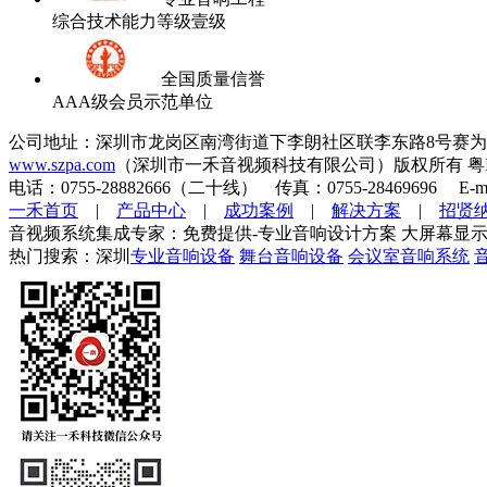
综合技术能力等级壹级
全国质量信誉
AAA级会员示范单位
公司地址：深圳市龙岗区南湾街道下李朗社区联李东路8号赛为
www.szpa.com
（深圳市一禾音视频科技有限公司）版权所有 粤ICP
电话：0755-28882666（二十线） 传真：0755-28469696 E-mai
一禾首页
|
产品中心
|
成功案例
|
解决方案
|
招贤
音视频系统集成专家：免费提供-专业音响设计方案 大屏幕显示
热门搜索：深圳
专业音响设备
舞台音响设备
会议室音响系统