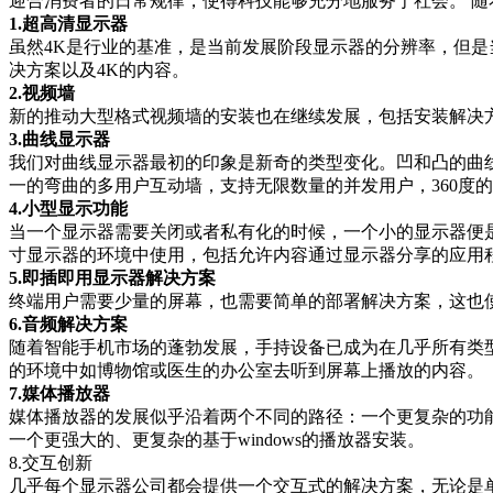
迎合消费者的日常规律，使得科技能够充分地服务于社会。 
1.超高清显示器
虽然4K是行业的基准，是当前发展阶段显示器的分辨率，但是
决方案以及4K的内容。
2.视频墙
新的推动大型格式视频墙的安装也在继续发展，包括安装解决
3.曲线显示器
我们对曲线显示器最初的印象是新奇的类型变化。凹和凸的曲线显
一的弯曲的多用户互动墙，支持无限数量的并发用户，360度的
4.小型显示功能
当一个显示器需要关闭或者私有化的时候，一个小的显示器便
寸显示器的环境中使用，包括允许内容通过显示器分享的应用
5.即插即用显示器解决方案
终端用户需要少量的屏幕，也需要简单的部署解决方案，这也
6.音频解决方案
随着智能手机市场的蓬勃发展，手持设备已成为在几乎所有类
的环境中如博物馆或医生的办公室去听到屏幕上播放的内容。
7.媒体播放器
媒体播放器的发展似乎沿着两个不同的路径：一个更复杂的功能，另一
一个更强大的、更复杂的基于windows的播放器安装。
8.交互创新
几乎每个显示器公司都会提供一个交互式的解决方案，无论是