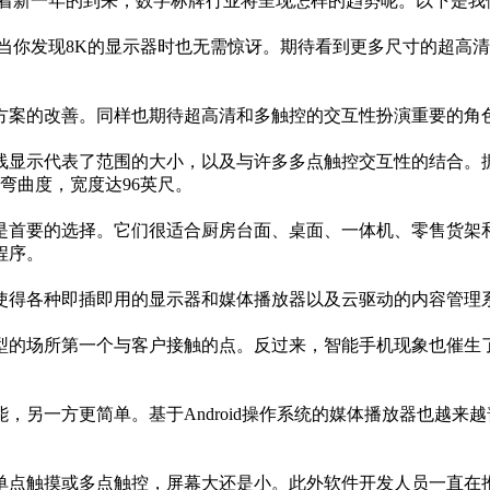
随着新一年的到来，数字标牌行业将呈现怎样的趋势呢。以下是我
当你发现8K的显示器时也无需惊讶。期待看到更多尺寸的超高清
方案的改善。同样也期待超高清和多触控的交互性扮演重要的角
示代表了范围的大小，以及与许多多点触控交互性的结合。据Mult
弯曲度，宽度达96英尺。
是首要的选择。它们很适合厨房台面、桌面、一体机、零售货架
程序。
使得各种即插即用的显示器和媒体播放器以及云驱动的内容管理
型的场所第一个与客户接触的点。反过来，智能手机现象也催生
方更简单。基于Android操作系统的媒体播放器也越来越普遍。基
单点触摸或多点触控，屏幕大还是小。此外软件开发人员一直在推