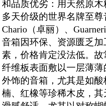
和品质优劣：用天然原木
多天价级的世界名牌至尊
Chario（卓丽）、Guarn
音箱因环保、资源匮乏加
素，价格肯定没法低。故
纤维板表面敷以一层薄薄
外饰的音箱，尤其是如酸
楠、红橡等珍稀木皮，其
滑腻舒适。尤其以对称蝴