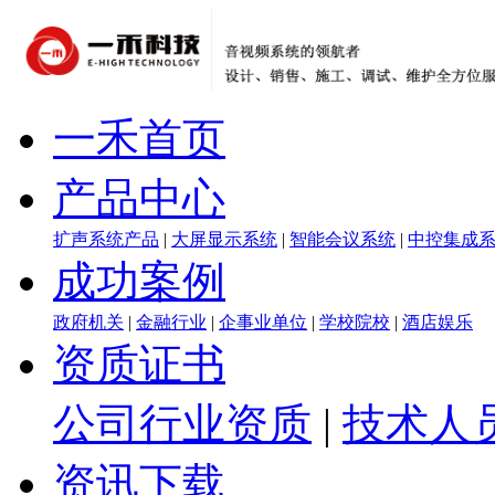
一禾首页
产品中心
扩声系统产品
|
大屏显示系统
|
智能会议系统
|
中控集成
成功案例
政府机关
|
金融行业
|
企事业单位
|
学校院校
|
酒店娱乐
资质证书
公司行业资质
|
技术人
资讯下载