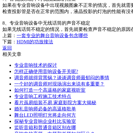
如果在专业音响设备中出现视频图象不正常的情况，首先就需
检查投影管是否在正常的范围内，液晶投影的灯泡的性能有没
8、专业音响设备中无线话筒的声音不稳定
如果无线话筒不稳定的情况，首先就要检查声音不稳定的原因
上篇：
一套专业的舞台音响设备包含哪些
下篇：
HDMI的功放接法
返回
相关文章
专业音响技术的探讨
怎样正确使用音响设备开关呢?
调音师就得背黑锅？谈谈调音师最郁闷的事情
一个好的调音师对现场演出来说有多重要？
如何打造一个高逼格的家庭视听室
专业音响工程施工技术特点
看片虽易组装不易 家庭影院方案大揭秘
婚礼音响师必备的高逼格歌单
舞台LED照明灯光将走向何方
探秘专业音响企业杜比实验室
监听音箱和普通音箱区别在哪