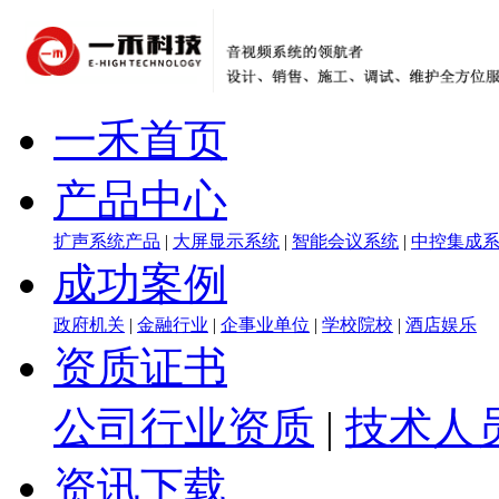
一禾首页
产品中心
扩声系统产品
|
大屏显示系统
|
智能会议系统
|
中控集成
成功案例
政府机关
|
金融行业
|
企事业单位
|
学校院校
|
酒店娱乐
资质证书
公司行业资质
|
技术人
资讯下载