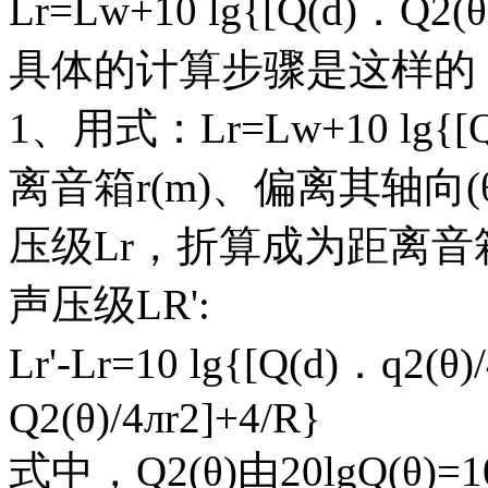
Lr=Lw+10 lg{[Q(d)．Q2(θ)
具体的计算步骤是这样的
1、用式：Lr=Lw+10 lg{[Q
离音箱r(m)、偏离其轴向
压级Lr，折算成为距离音
声压级LR':
Lr'-Lr=10 lg{[Q(d)．q2(θ)
Q2(θ)/4лr2]+4/R}
式中，Q2(θ)由20lgQ(θ)=1