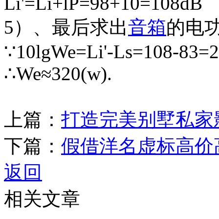
Li'=Li+lP=98+10=108dB
5）、最后求出
音箱
的电功
∵10lgWe=Li'-Ls=108-83=
∴We≈320(w).
上篇：
打造完美别墅私家
下篇：
假借洋名虚标高价
返回
相关文章