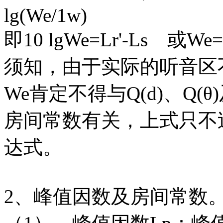
lg(We/1w)
即10 lgWe=Lr'-Ls 或We=10
须知，由于实际的听音区
We肯定不得与Q(d)、Q
房间常数有关，上式只不
达式。
2、峰值因数及房间常数