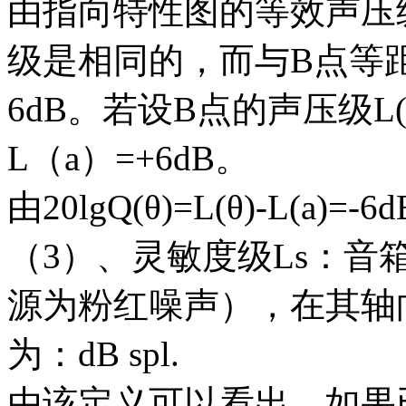
由指向特性图的等效声压
级是相同的，而与B点等
6dB。若设B点的声压级L(
L（a）=+6dB。
由20lgQ(θ)=L(θ)-L(a)=-
（3）、灵敏度级Ls：音
源为粉红噪声），在其轴
为：dB spl.
由该定义可以看出，如果