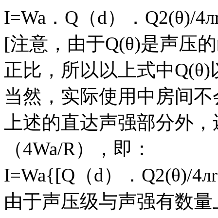
I=Wa．Q（d）．Q2(θ)/4л
[注意，由于Q(θ)是声
正比，所以以上式中Q(θ
当然，实际使用中房间不
上述的直达声强部分外，
（4Wa/R），即：
I=Wa{[Q（d）．Q2(θ)/4лr
由于声压级与声强有数量