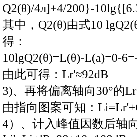
Q2(θ)/4л]+4/200}-10lg{[
其中，Q2(θ)由式10 lgQ2
得：
10lgQ2(θ)=L(θ)-L(a)=0-6
由此可得：Lr'≈92dB
3)、再将偏离轴向30°的L
由指向图案可知：Li=Lr'+6
4）、计入峰值因数后轴向1