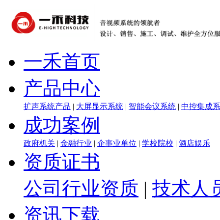
一禾首页
产品中心
扩声系统产品
|
大屏显示系统
|
智能会议系统
|
中控集成
成功案例
政府机关
|
金融行业
|
企事业单位
|
学校院校
|
酒店娱乐
资质证书
公司行业资质
|
技术人
资讯下载