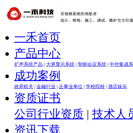
一禾首页
产品中心
扩声系统产品
|
大屏显示系统
|
智能会议系统
|
中控集成
成功案例
政府机关
|
金融行业
|
企事业单位
|
学校院校
|
酒店娱乐
资质证书
公司行业资质
|
技术人
资讯下载