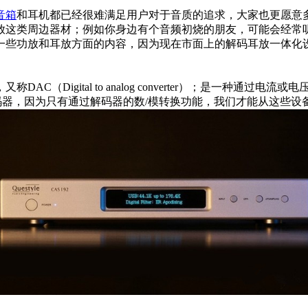
音箱
和耳机都已经很难满足用户对于音质的追求，大家也更愿意
放这类周边器材；例如你身边有个音频初烧的朋友，可能会经常
一些功放和耳放方面的内容，因为现在市面上的解码耳放一体化
，又称DAC（Digital to analog converter）；是
码器，因为只有通过解码器的数/模转换功能，我们才能从这些设