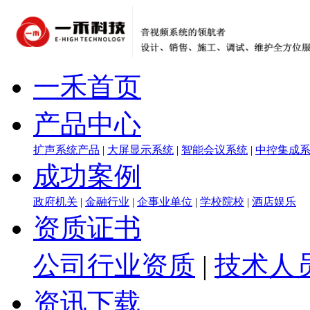
一禾首页
产品中心
扩声系统产品
|
大屏显示系统
|
智能会议系统
|
中控集成
成功案例
政府机关
|
金融行业
|
企事业单位
|
学校院校
|
酒店娱乐
资质证书
公司行业资质
|
技术人
资讯下载