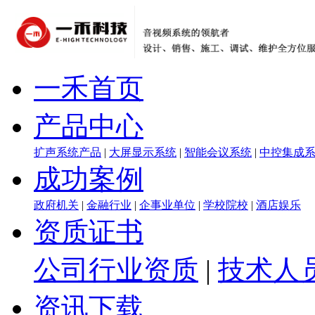
一禾首页
产品中心
扩声系统产品
|
大屏显示系统
|
智能会议系统
|
中控集成
成功案例
政府机关
|
金融行业
|
企事业单位
|
学校院校
|
酒店娱乐
资质证书
公司行业资质
|
技术人
资讯下载