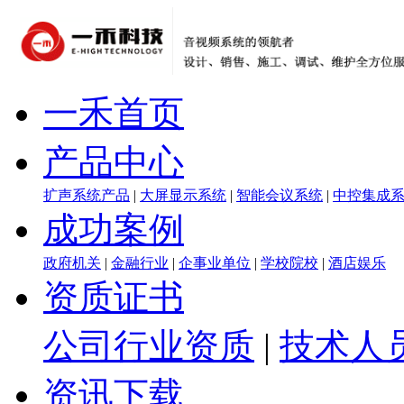
一禾首页
产品中心
扩声系统产品
|
大屏显示系统
|
智能会议系统
|
中控集成
成功案例
政府机关
|
金融行业
|
企事业单位
|
学校院校
|
酒店娱乐
资质证书
公司行业资质
|
技术人
资讯下载