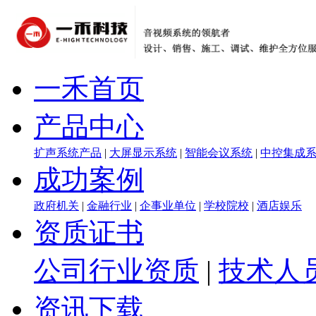
一禾首页
产品中心
扩声系统产品
|
大屏显示系统
|
智能会议系统
|
中控集成
成功案例
政府机关
|
金融行业
|
企事业单位
|
学校院校
|
酒店娱乐
资质证书
公司行业资质
|
技术人
资讯下载