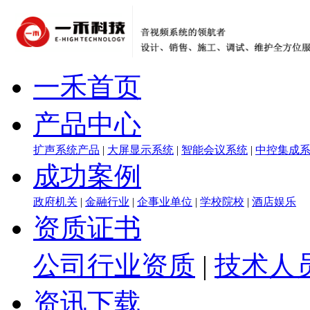
一禾首页
产品中心
扩声系统产品
|
大屏显示系统
|
智能会议系统
|
中控集成
成功案例
政府机关
|
金融行业
|
企事业单位
|
学校院校
|
酒店娱乐
资质证书
公司行业资质
|
技术人
资讯下载