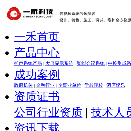
一禾首页
产品中心
扩声系统产品
|
大屏显示系统
|
智能会议系统
|
中控集成
成功案例
政府机关
|
金融行业
|
企事业单位
|
学校院校
|
酒店娱乐
资质证书
公司行业资质
|
技术人
资讯下载