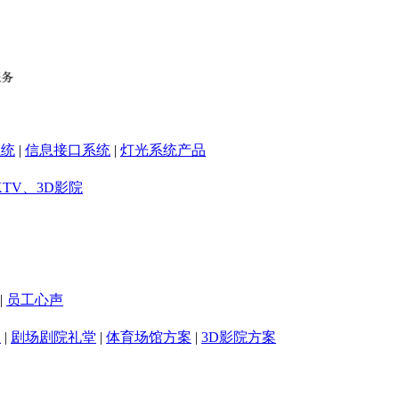
系统
|
信息接口系统
|
灯光系统产品
KTV、3D影院
|
员工心声
室
|
剧场剧院礼堂
|
体育场馆方案
|
3D影院方案