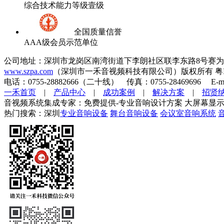
综合技术能力等级壹级
全国质量信誉
AAA级会员示范单位
公司地址：深圳市龙岗区南湾街道下李朗社区联李东路8号赛为
www.szpa.com
（深圳市一禾音视频科技有限公司）版权所有 粤ICP
电话：0755-28882666（二十线） 传真：0755-28469696 E-mai
一禾首页
|
产品中心
|
成功案例
|
解决方案
|
招贤
音视频系统集成专家：免费提供-专业音响设计方案 大屏幕显示
热门搜索：深圳
专业音响设备
舞台音响设备
会议室音响系统