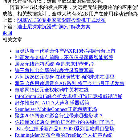
商务旅行提供方便，进而降低企业的运营成本。
随着3G/4G技术的发展应用，为远程无线视频通信的应用
成熟。相关数据统计，全球大约有8亿多用户在使用移动智能
上篇：
明基W1350专业家庭影院投影机正式发布
下篇：
迪士尼探索沉浸式"洞穴"解决方案
返回
相关文章
百灵达新一代革命性产品XR18数字调音台上市
神画发布会焦点前瞻：不仅仅是家庭智能影院
居家无线音箱系统 会是未来趋势吗？
铁三角推出全新的代表性录音室耳筒
六间房26亿元卖身 在线演艺市场的未来在哪里
雅马哈多用途调音台AG系列 将于今年5月正式发售
慧聪网15亿元全权收购中关村在线
InfoComm 2015峰会扩大规模 打造国际权威视听展
舒尔推出PG ALTA人声和乐器话筒
Sennheiser MobileConnect开辟崭新市场
聚焦2015两会对影音行业带来哪些影响？
你读懂2015两会 音响灯光行业的关键词了吗？
JBL 专业娱乐新产品KP2000系列音箱瞩目登场
RunningMan发布全新的FreePlay个人扩声系统