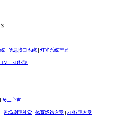
系统
|
信息接口系统
|
灯光系统产品
KTV、3D影院
|
员工心声
室
|
剧场剧院礼堂
|
体育场馆方案
|
3D影院方案