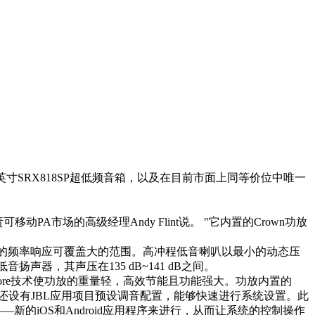
，18英寸SRX818SP超低频音箱，以及在目前市面上同等价位中唯一
市场的高级经理Andy Flint说。 "它内置的Crown功放
滑的频率响应可覆盖大的范围。高冲程低音喇叭以最小的动态压
器，其声压在135 dB~141 dB之间。
DriveCore技术使功放的重量轻，高效节能且功能强大。功放内置的
型号还设有JBL应用项目预设调音配置，能够快速进行系统设置。此
nect ――新的iOS和Android应用程序来进行，从而让系统的控制操作