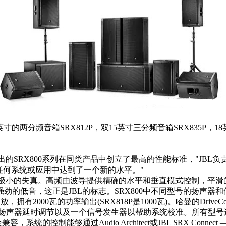
15英寸的两分频音箱SRX812P，双15英寸三分频音箱SRX835P
800系列在同类产品中创立了最高的性能标准，"JBL负责可移动PA
任何系统或应用中达到了一个新的水平。"
和极小的失真。高频由波导提供精确的水平和垂直模式控制，平
音，这正是JBL的标志。SRX800中不同型号的扬声器和低音扬声
ore功放，拥有2000瓦的功率输出(SRX818P是1000瓦)。哈曼的
应)滤波器、扬声器延时调节以及一个信号发生器以帮助系统校准。所有
容，系统的控制能够通过Audio Architect或JBL SRX Con