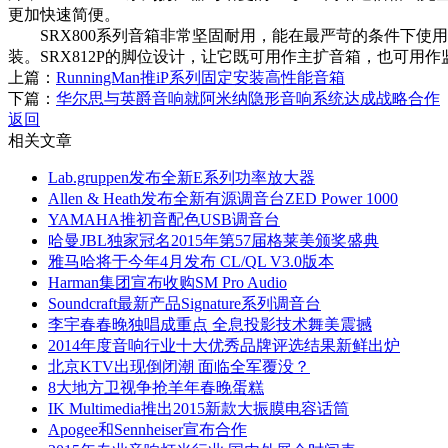
更加快速简便。
SRX800系列音箱非常坚固耐用，能在最严苛的条件下使用。
装。SRX812P的脚位设计，让它既可用作主扩音箱，也可用作
上篇：
RunningMan推iP系列固定安装高性能音箱
下篇：
华尔思与英爵音响就阿米纳隐形音响系统达成战略合作
返回
相关文章
Lab.gruppen发布全新E系列功率放大器
Allen & Heath发布全新有源调音台ZED Power 1000
YAMAHA推初音配色USB调音台
哈曼JBL独家冠名2015年第57届格莱美颁奖盛典
雅马哈将于今年4月发布 CL/QL V3.0版本
Harman集团宣布收购SM Pro Audio
Soundcraft最新产品Signature系列调音台
李宇春春晚独唱成重点 全息投影技术舞美震撼
2014年度音响行业十大优秀品牌评选结果新鲜出炉
北京KTV出现倒闭潮 面临全军覆没？
8大地方卫视争抢羊年春晚蛋糕
IK Multimedia推出2015新款大振膜电容话筒
Apogee和Sennheiser宣布合作