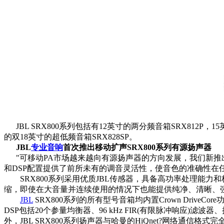
JBL SRX800系列包括有12英寸的两分频音箱SRX812P，
的双18英寸的超低频音箱SRX828SP。
JBL
专业音响
首次推出移动扩声SRX800系列有源扬声器
"可移动PA市场越来越向有源扬声器的方向发展，我们新推出的SRX
和DSP配置提供了前所未有的调音灵活性，使音色的准确性在
SRX800系列采用优质JBL传感器，具备高功率处理能力
缩，即使在大音量并连续使用的情况下也能提供纯净、清晰、强劲的低
JBL
SRX800系列的所有型号音箱均内置Crown DriveC
DSP包括20个参量均衡器、96 kHz FIR(有限脉冲响
外，JBL SRX800系列扬声器与哈曼的HiQnet?网络通信格式完全兼