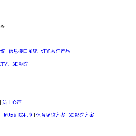
系统
|
信息接口系统
|
灯光系统产品
KTV、3D影院
|
员工心声
室
|
剧场剧院礼堂
|
体育场馆方案
|
3D影院方案