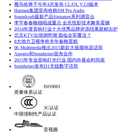
雅马哈将于今年4月发布 CL/QL V3.0版本
Harman集团宣布收购SM Pro Audio
Soundcraft最新产品Signature系列调音台
李宇春春晚独唱成重点 全息投影技术舞美震撼
2014年度音响行业十大优秀品牌评选结果新鲜出炉
北京KTV出现倒闭潮 面临全军覆没？
8大地方卫视争抢羊年春晚蛋糕
IK Multimedia推出2015新款大振膜电容话筒
Apogee和Sennheiser宣布合作
2015年专业音响灯光行业 国内外展会时间表
Sennheiser发布D1无线数字话筒
ISO9001
质量体系认证
3C认证
中国强制性产品认证
音视频