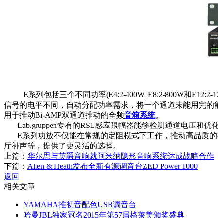
E系列包括三个不同功率(E4:2-400W, E8:2-800W和E12:2-120
信号的电平不同，自动分配功率需求，将一个通道未能用完的
用于推动Bi-AMP双通道推动的全频
音箱系统
。
Lab.gruppen专有的RSL感应限幅器能够检测通道电压
E系列功放不仅能在常规的定阻模式下工作，推动高品质的
厅补声等，提供了更灵活的选择。
上篇：
华尔思与英爵音响就阿米纳隐形音响系统达成战略合作
下篇：
Allen & Heath发布全新有源调音台ZED Power 1000
返回
相关文章
YAMAHA推初音配色USB调音台
哈曼JBL独家冠名2015年第57届格莱美颁奖盛典