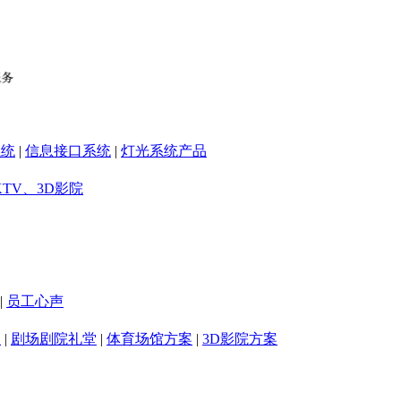
系统
|
信息接口系统
|
灯光系统产品
KTV、3D影院
|
员工心声
室
|
剧场剧院礼堂
|
体育场馆方案
|
3D影院方案