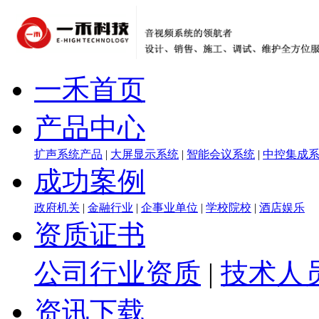
一禾首页
产品中心
扩声系统产品
|
大屏显示系统
|
智能会议系统
|
中控集成
成功案例
政府机关
|
金融行业
|
企事业单位
|
学校院校
|
酒店娱乐
资质证书
公司行业资质
|
技术人
资讯下载