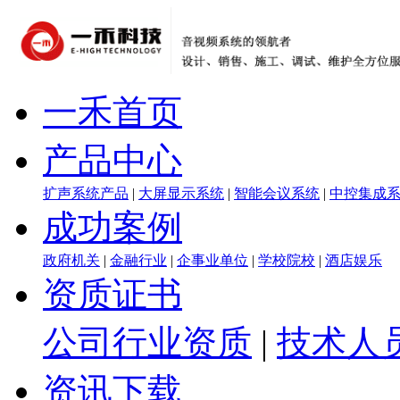
一禾首页
产品中心
扩声系统产品
|
大屏显示系统
|
智能会议系统
|
中控集成
成功案例
政府机关
|
金融行业
|
企事业单位
|
学校院校
|
酒店娱乐
资质证书
公司行业资质
|
技术人
资讯下载