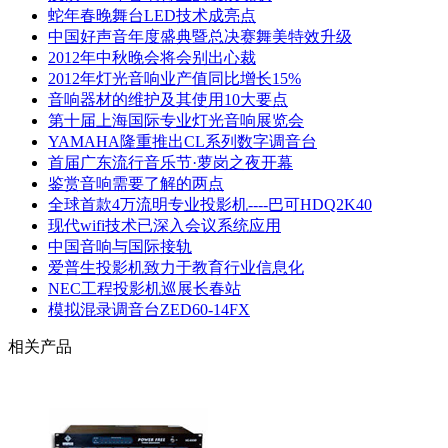
蛇年春晚舞台LED技术成亮点
中国好声音年度盛典暨总决赛舞美特效升级
2012年中秋晚会将会别出心裁
2012年灯光音响业产值同比增长15%
音响器材的维护及其使用10大要点
第十届上海国际专业灯光音响展览会
YAMAHA隆重推出CL系列数字调音台
首届广东流行音乐节·萝岗之夜开幕
鉴赏音响需要了解的两点
全球首款4万流明专业投影机----巴可HDQ2K40
现代wifi技术已深入会议系统应用
中国音响与国际接轨
爱普生投影机致力于教育行业信息化
NEC工程投影机巡展长春站
模拟混录调音台ZED60-14FX
相关产品