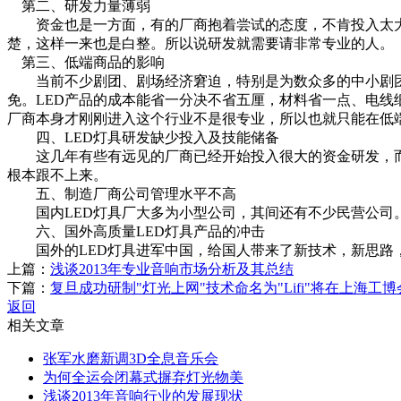
第二、研发力量薄弱
资金也是一方面，有的厂商抱着尝试的态度，不肯投入太大
楚，这样一来也是白整。所以说研发就需要请非常专业的人。
第三、低端商品的影响
当前不少剧团、剧场经济窘迫，特别是为数众多的中小剧团
免。LED产品的成本能省一分决不省五厘，材料省一点、电线
厂商本身才刚刚进入这个行业不是很专业，所以也就只能在低
四、LED灯具研发缺少投入及技能储备
这几年有些有远见的厂商已经开始投入很大的资金研发，而
根本跟不上来。
五、制造厂商公司管理水平不高
国内LED灯具厂大多为小型公司，其间还有不少民营公司。虽
六、国外高质量LED灯具产品的冲击
国外的LED灯具进军中国，给国人带来了新技术，新思路，
上篇：
浅谈2013年专业音响市场分析及其总结
下篇：
复旦成功研制"灯光上网"技术命名为"Lifi"将在上海工
返回
相关文章
张军水磨新调3D全息音乐会
为何全运会闭幕式摒弃灯光物美
浅谈2013年音响行业的发展现状