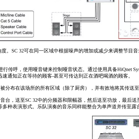
响度。SC 32可在同一区域中根据噪声的增加或减少来调整节
呼，使用哑音键来控制哑音状态。通过使用具备HiQnet Syste
迅速通知正在等待的顾客-甚至可传达到正在酒吧喝酒的顾客。
频被分布在该场所的所有区域（除了厨房），并有效地将其传送
调音台，送至SC 32中的分频器和限幅器，然后送至功放，最后
等多种表演形式。乐队演奏的音乐同样能整合为单声道并传至露