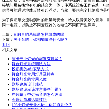
综上所述，信号与噪声是相对地而同时存在的，是相辅相成的
接地与屏蔽接地有机的结合为一体，使系统设备工作在统一电
信号可能通过地线反馈引起浮动。当然，要想完全杜绝噪声是
为了保证每次流动演出的质量与安全，给人以音美妙的音乐，
同一电源，以防止不同变压器的地电位不同而产生噪声。
上篇：
HIFI音响系统是怎样组成的呢
下篇：
关于音响，你都知道些什么呢？
返回
相关文章
演出专业灯光的配置有哪些？
舞台灯光系统调试方法
投影机的4种安装方式
舞台灯光常用灯具及特点
舞台灯光的常用光位
剧场建筑设计规范
剧场建设应该注意哪些问题？
在歌舞厅中灯光音响怎么改造
会议话筒和话筒技巧
108个灯光专业术语，你知道几个？