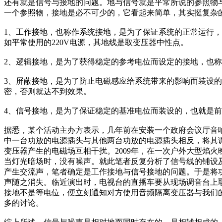
还有就是信号与接地的问题。地与信号就是平常所说的参照物
一个参照物，接地是必不可少的，它看起来简单，其实挺复杂
1、工作接地，也称作系统接地，是为了保证系统的正常运行
如平常使用的220V电源，其地线是取变压器中性点。
2、逻辑接地，是为了获得稳定的参考电位而设定的接地，也
3、屏蔽接地，是为了防止电磁感应给系统带来的影响而装设
密，否则就达不到效果。
4、信号接地，是为了保证稳定的基准电位而装设的，也就是
据悉，某个活动主办方表示，几年前在安装一个政府会议厅音
中一台功放的电源插头与其他两台功放的电源插头相反，将其
变压器产生的电磁场互相干扰。2009年，在一次户外大型焰
当灯光暗场时，没有噪声。就此笔者反复分析了信号线的铺设及
产生交流声，笔者确定是工作接地与信号接地的问题。于是将
声随之消失。临近演出时，电视台的直播车要从现场调音台上
接地不是等电位，便立刻通知对方使用音频隔离变压器与我们
多的讨论。