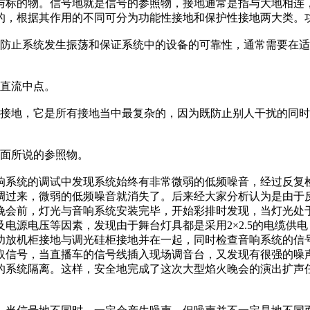
与标的物。信号地就是信号的参照物，接地通常是指与大地相连
的，根据其作用的不同可分为功能性接地和保护性接地两大类。
，防止系统发生振荡和保证系统中的设备的可靠性，通常需要在
称直流中点。
的接地，它是所有接地当中最复杂的，因为既防止别人干扰的同
前面所说的参照物。
响系统的调试中发现系统始终有非常微弱的低频噪音，经过反复
调过来，微弱的低频噪音就消失了。后来经大家分析认为是由于
火晚会前，灯光与音响系统安装完毕，开始彩排时发现，当灯光处
电源电压等因素，发现由于舞台灯具都是采用2×2.5的电缆供
功放机柜接地与调光硅柜接地并在一起，同时检查音响系统的信
取信号，当直播车的信号线插入现场调音台，又发现有很强的噪
的系统隔离。这样，安全地完成了这次大型焰火晚会的演出扩声