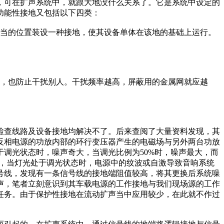
，可在扩声系统中，就跟大地没什么关系了。它是系统中设定的
功能性接地又包括以下四类：
适当的位置装设一种接地，使其设备单体在该地的基础上运行。
时，也防止干扰别人。干扰频率越高，屏蔽用的金属网就应越
检查线路及设备接地均解决不了。后来查阅了大量资料发现，其
反相电源的功放内部的环行变压器产生的电磁场与另外两台功放
于调光状态时，噪声奇大，当调光比例为50%时，噪声最大，而
电，当灯光处于调光状态时，电源中的纹波或自激导致音响系统
号线，发现有一条信号线的接地端阻值较高，将其更换后系统噪
声，笔者立刻意识到其车载电源的工作接地与我们现场源的工作
任务。由于保护性接地在流动扩声当中应用较少，在此就不作过