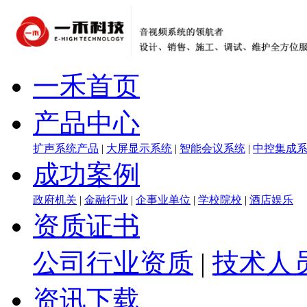
一禾首页
产品中心
扩声系统产品
|
大屏显示系统
|
智能会议系统
|
中控集成
成功案例
政府机关
|
金融行业
|
企事业单位
|
学校院校
|
酒店娱乐
资质证书
公司行业资质
|
技术人
资讯下载