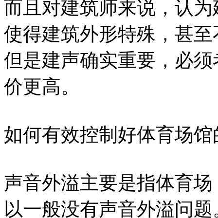
而且对建筑师来说，认为
使得建筑外形特殊，甚至
但是建声确实重要，必须
价更高。
如何有效控制好体育场馆的
声音外溢主要是指体育场
以一般没有声音外溢问题