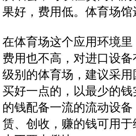
果好，费用低。体育场馆
在体育场这个应用环境里
费用也不高，对进口设备
级别的体育场，建议采用
买好一点的，以最少的钱
的钱配备一流的流动设备
赁、创收，赚的钱可用于