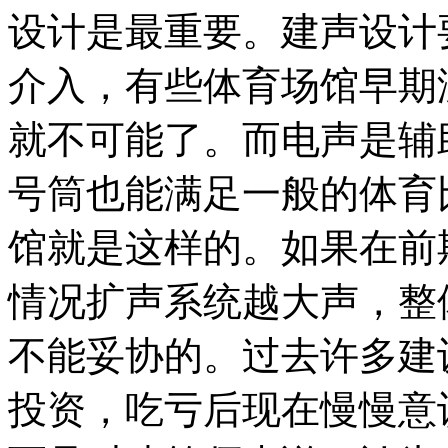
设计是最重要。建声设计
介入，有些体育场馆早期
就不可能了。而电声是辅
号筒也能满足一般的体育
馆就是这样的。如果在前
情况扩声系统越大声，整
不能妥协的。过去许多建
投资，吃亏后现在慢慢意