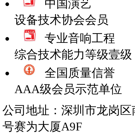
中国演艺
设备技术协会会员
专业音响工程
综合技术能力等级壹级
全国质量信誉
AAA级会员示范单位
公司地址：深圳市龙岗区
号赛为大厦A9F