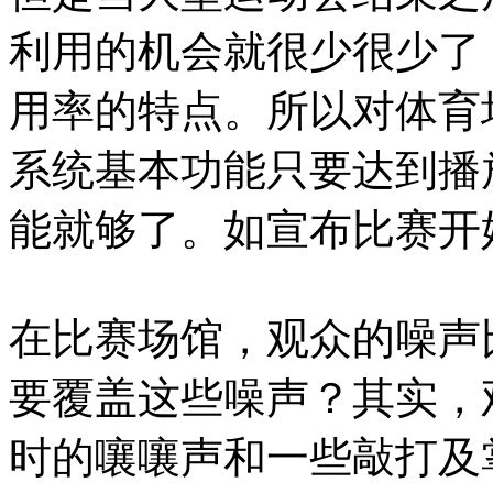
利用的机会就很少很少了
用率的特点。所以对体育
系统基本功能只要达到播
能就够了。如宣布比赛开
在比赛场馆，观众的噪声
要覆盖这些噪声？其实，
时的嚷嚷声和一些敲打及