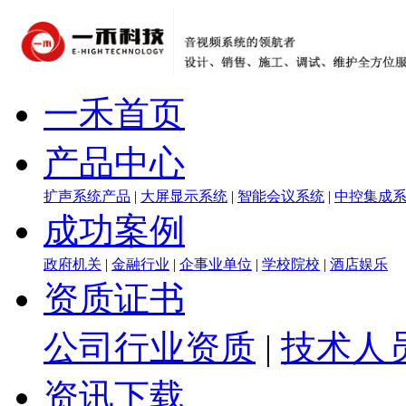
一禾首页
产品中心
扩声系统产品
|
大屏显示系统
|
智能会议系统
|
中控集成
成功案例
政府机关
|
金融行业
|
企事业单位
|
学校院校
|
酒店娱乐
资质证书
公司行业资质
|
技术人
资讯下载