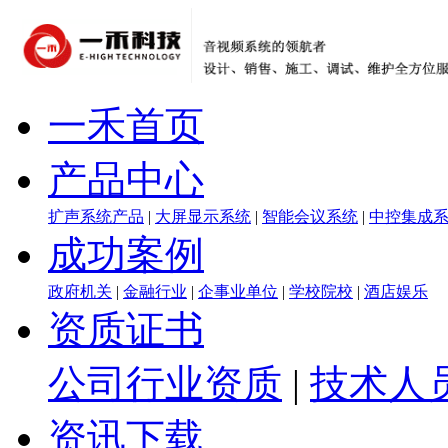
一禾首页
产品中心
扩声系统产品
|
大屏显示系统
|
智能会议系统
|
中控集成
成功案例
政府机关
|
金融行业
|
企事业单位
|
学校院校
|
酒店娱乐
资质证书
公司行业资质
|
技术人
资讯下载