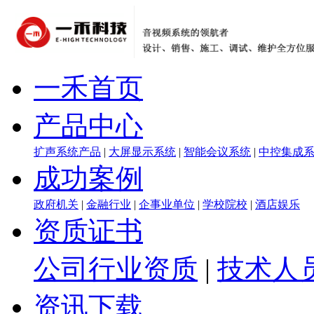
一禾首页
产品中心
扩声系统产品
|
大屏显示系统
|
智能会议系统
|
中控集成
成功案例
政府机关
|
金融行业
|
企事业单位
|
学校院校
|
酒店娱乐
资质证书
公司行业资质
|
技术人
资讯下载