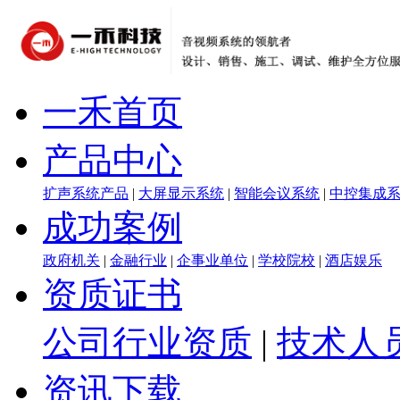
一禾首页
产品中心
扩声系统产品
|
大屏显示系统
|
智能会议系统
|
中控集成
成功案例
政府机关
|
金融行业
|
企事业单位
|
学校院校
|
酒店娱乐
资质证书
公司行业资质
|
技术人
资讯下载