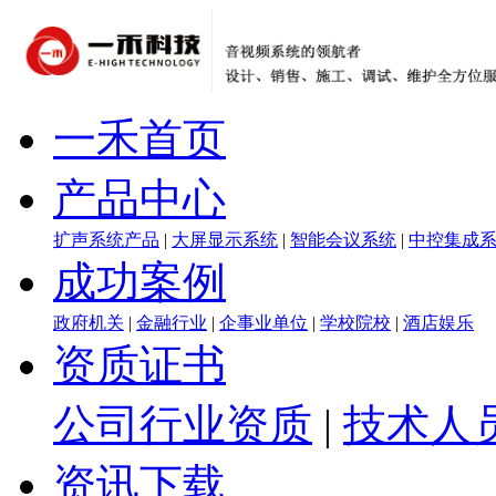
一禾首页
产品中心
扩声系统产品
|
大屏显示系统
|
智能会议系统
|
中控集成
成功案例
政府机关
|
金融行业
|
企事业单位
|
学校院校
|
酒店娱乐
资质证书
公司行业资质
|
技术人
资讯下载