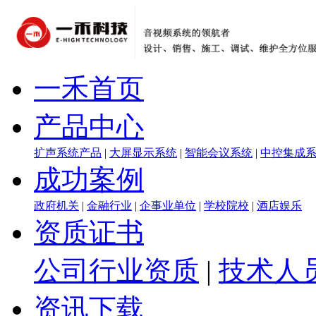
一禾首页
产品中心
扩声系统产品
|
大屏显示系统
|
智能会议系统
|
中控集成
成功案例
政府机关
|
金融行业
|
企事业单位
|
学校院校
|
酒店娱乐
资质证书
公司行业资质
|
技术人
资讯下载