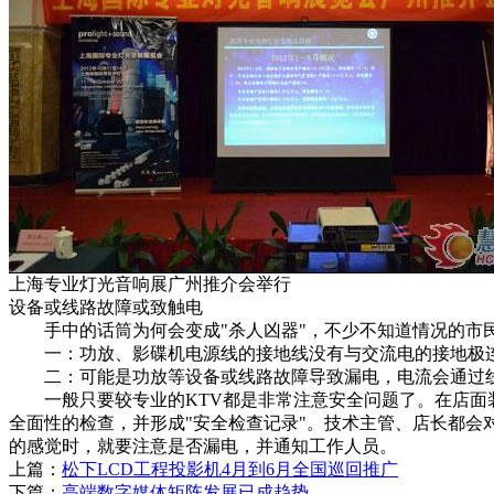
上海专业灯光音响展广州推介会举行
设备或线路故障或致触电
手中的话筒为何会变成"杀人凶器"，不少不知道情况的市民
一：功放、影碟机电源线的接地线没有与交流电的接地极连
二：可能是功放等设备或线路故障导致漏电，电流会通过线路
一般只要较专业的KTV都是非常注意安全问题了。在店面装
全面性的检查，并形成"安全检查记录"。技术主管、店长都会
的感觉时，就要注意是否漏电，并通知工作人员。
上篇：
松下LCD工程投影机4月到6月全国巡回推广
下篇：
高端数字媒体矩阵发展已成趋势