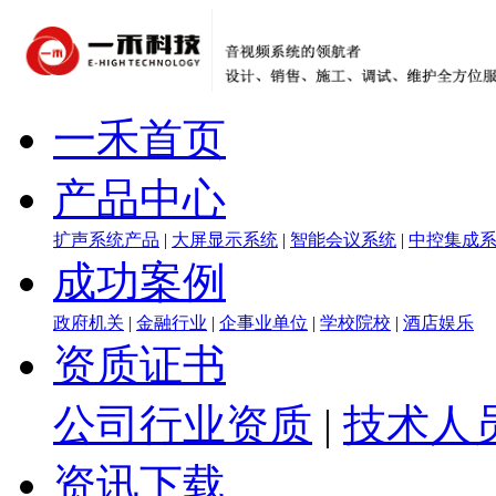
一禾首页
产品中心
扩声系统产品
|
大屏显示系统
|
智能会议系统
|
中控集成
成功案例
政府机关
|
金融行业
|
企事业单位
|
学校院校
|
酒店娱乐
资质证书
公司行业资质
|
技术人
资讯下载