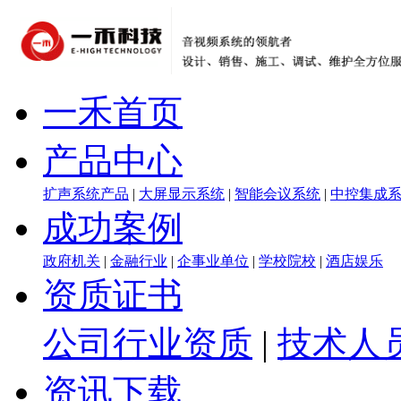
一禾首页
产品中心
扩声系统产品
|
大屏显示系统
|
智能会议系统
|
中控集成
成功案例
政府机关
|
金融行业
|
企事业单位
|
学校院校
|
酒店娱乐
资质证书
公司行业资质
|
技术人
资讯下载