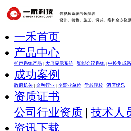
一禾首页
产品中心
扩声系统产品
|
大屏显示系统
|
智能会议系统
|
中控集成
成功案例
政府机关
|
金融行业
|
企事业单位
|
学校院校
|
酒店娱乐
资质证书
公司行业资质
|
技术人
资讯下载