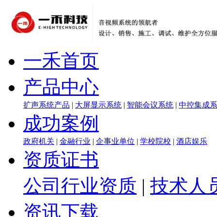
一禾首页
产品中心
扩声系统产品
|
大屏显示系统
|
智能会议系统
|
中控集成
成功案例
政府机关
|
金融行业
|
企事业单位
|
学校院校
|
酒店娱乐
资质证书
公司行业资质
|
技术人
资讯下载