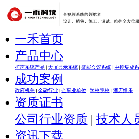
一禾首页
产品中心
扩声系统产品
|
大屏显示系统
|
智能会议系统
|
中控集成
成功案例
政府机关
|
金融行业
|
企事业单位
|
学校院校
|
酒店娱乐
资质证书
公司行业资质
|
技术人
资讯下载