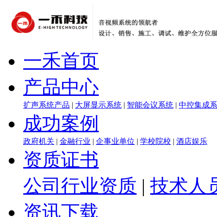
一禾首页
产品中心
扩声系统产品
|
大屏显示系统
|
智能会议系统
|
中控集成
成功案例
政府机关
|
金融行业
|
企事业单位
|
学校院校
|
酒店娱乐
资质证书
公司行业资质
|
技术人
资讯下载