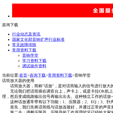
咨询下载
行业动态及资讯
国家文化部音响扩声行业标准
常见故障排除
常用资料下载
音响学堂
学习资料下载
调试操作资料
当前位置:
首页
>
咨询下载
>
常用资料下载
>音响学堂
话筒放大器的使用
话筒放大器，简称"话放"，是对话筒输入的信号进行放大
无论我们把话筒插在调音台上，声卡上，或是卡拉OK机上
理，然后变成线路输出信号再输出出去。这种独立工作的话放
这种话放通常带有以下功能：1、压限器；2、EQ；3、扑
首先，我们先将话筒线与话放连接好，并通过正常的声音测
第二步：调整压限器，压限器的工作原理驴兄已经给大家将过