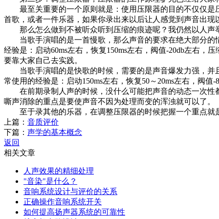
最至关重要的一个原则就是：使用压限器的目的不仅仅是压缩
首歌，或者一件乐器，如果你录出来以后让人感觉到声音出现
那么怎么做到不被听众听到压缩的痕迹呢？我仍然以人声
当歌手演唱的是一首慢歌，那么声音的要求在绝大部分的情
经验是：启动60ms左右，恢复150ms左右，阀值-20db
要靠大家自己去实践。
当歌手演唱的是快歌的时候，需要的是声音爆发力强，并且
常使用的经验是：启动150ms左右，恢复50～20ms左右，阀值-
在前期录制人声的时候，没什么可能把声音的动态一次性都
嘶声消除的重点是要使声音不因为处理而变的浑浊就可以了。
至于录其他的乐器，在调整压限器的时候把握一个重点就是
上篇：
音质评价
下篇：
声学的基本概念
返回
相关文章
人声效果的精细处理
"音染"是什么？
音响系统设计与评价的关系
正确操作音响系统开关
如何提高扬声器系统的可靠性