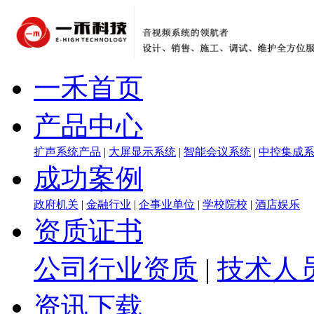
一禾首页
产品中心
扩声系统产品
|
大屏显示系统
|
智能会议系统
|
中控集成
成功案例
政府机关
|
金融行业
|
企事业单位
|
学校院校
|
酒店娱乐
资质证书
公司行业资质
|
技术人
资讯下载