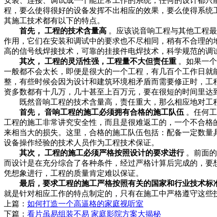
安装、连接、调试成一个能正常工作的系统，任何的设计都只
程，要么使得很好的设备发挥不出相应的效果，要么使得系统
其施工技术都有以下的特点。
首先， 工程的技术含量高
。应该说音响工程与其他工程最
作用，它们在安装和调试中的要求也不尽相同，稍有不合理的
高的信号线焊接技术，可靠的挂接件电焊技术，科学规范的调
其次， 工程的灵活性强，工程量不大但责任重
。如果一个
一般都不会太长，即便是很大的一个工程，有几百个工作日就
整，有些时候会因为设计和建筑环境相矛盾而需要修正时，工
资多数都有十几万，几十甚至上百万元，要在很短的时间里达
既然音响工程的技术含量高，责任重大，那么相应地对工程
首先， 音响工程的施工必须拥有合格的施工队伍
。任何工
工程的施工非常讲究安全性，而且是很难返工的，一个不合格
来相当大的损失。这里，合格的施工队伍包括：配备一定数量
设备操作经验的技术人员作为工程技术保证。
其次， 工程的施工必须严格按照设计的要求进行
。前面的
而设计是在充分综合了各种条件，经过严格计算后完成的，要
凭想象进行，工程的质量肯定难以保证。
最后，要求工程的施工严格按照有关的国家和行业技术标
就是针对相应工作的特点制定的，只有在施工中严格遵守这些
上篇：
如何打造一个高逼格的家庭视听室
下篇：
看片虽易组装不易 家庭影院方案大揭秘