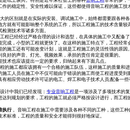
能是纸上谈兵。特别是近年来社会上的各种
音响工程
非常的多，
工作的稳定性、安全性难以保证，这些都使得音响工程的施工技
大的区别就是在实际的安装、调试施工中，始终都需要跟各种各
地方就有可能影响整个系统的工作，所以工程施工的技术含量较
试检测技术等诸多方面。
工程已经经过严格合理的设计和选型，在具体的施工中又配备了
能完成，小型的工程就更快了。在这样的施工特点下，工程经常
程的施工还有可能改变计划，这就是工程施工的灵活性强的原因
到良好的声音、灯光、视频效果，承担的责任肯定是很重的。
技术也应该提出一定的要求，归纳起来有下面几点。
程的施工都应该拥有一个合格的施工队伍，这样施工的质量和进
的施工人员在施工中不仅可能由于错误的施工而使工程进度受到
具有相应劳动技术许可证的电工、焊工和电子技术人员;配备一些
设计中我们已经发现：
专业音响工程
是一项涉及了多项技术的复
想达到规划的要求，工程的施工就必须严格按设计进行，而工程
准执行
。音响工程在施工中需要涉及各种不同的工种，这些工种
技术标准，工程的质量和安全才能得到很好地保证。