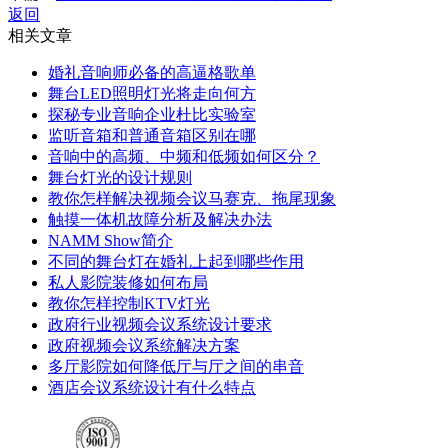
返回
相关文章
婚礼音响师必备的高逼格歌单
舞台LED照明灯光将走向何方
探秘专业音响企业杜比实验室
监听音箱和普通音箱区别在哪
音响中的高频、中频和低频如何区分？
舞台灯光的设计规则
教你怎样解决视频会议马赛克、拖尾现象
触摸一体机故障分析及解决办法
NAMM Show简介
不同的舞台灯在婚礼上起到哪些作用
私人影院装修如何布局
教你怎样控制KTV灯光
政府行业视频会议系统设计要求
政府视频会议系统解决方案
多厅影院如何降低厅与厅之间的串音
酒店会议系统设计有什么特点