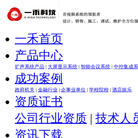
一禾首页
产品中心
扩声系统产品
|
大屏显示系统
|
智能会议系统
|
中控集成
成功案例
政府机关
|
金融行业
|
企事业单位
|
学校院校
|
酒店娱乐
资质证书
公司行业资质
|
技术人
资讯下载