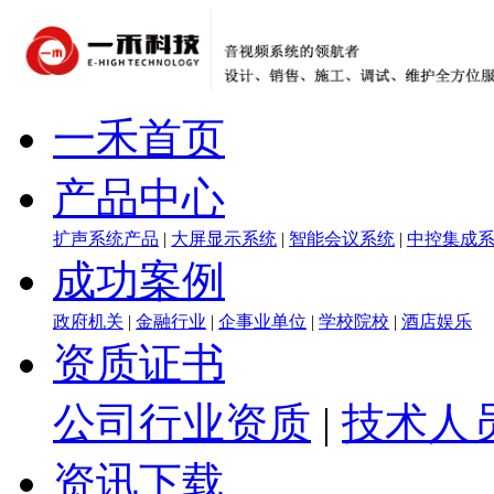
一禾首页
产品中心
扩声系统产品
|
大屏显示系统
|
智能会议系统
|
中控集成
成功案例
政府机关
|
金融行业
|
企事业单位
|
学校院校
|
酒店娱乐
资质证书
公司行业资质
|
技术人
资讯下载