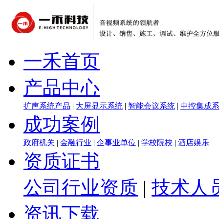
一禾首页
产品中心
扩声系统产品
|
大屏显示系统
|
智能会议系统
|
中控集成
成功案例
政府机关
|
金融行业
|
企事业单位
|
学校院校
|
酒店娱乐
资质证书
公司行业资质
|
技术人
资讯下载