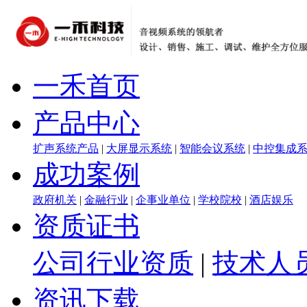
一禾首页
产品中心
扩声系统产品
|
大屏显示系统
|
智能会议系统
|
中控集成
成功案例
政府机关
|
金融行业
|
企事业单位
|
学校院校
|
酒店娱乐
资质证书
公司行业资质
|
技术人
资讯下载