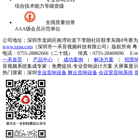
综合技术能力等级壹级
全国质量信誉
AAA级会员示范单位
公司地址：深圳市龙岗区南湾街道下李朗社区联李东路8号赛为
www.szpa.com
（深圳市一禾音视频科技有限公司）版权所有 粤ICP
电话：0755-28882666（二十线） 传真：0755-28469696 E-mai
一禾首页
|
产品中心
|
成功案例
|
解决方案
|
招贤
音视频系统集成专家：免费提供-专业音响设计方案 大屏幕显示
热门搜索：深圳
专业音响设备
舞台音响设备
会议室音响系统