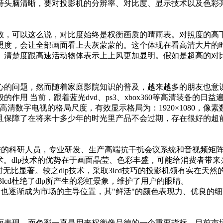
持头脑清晰，要对投影机的分辨率、对比度、显示技术以及色彩
，可以这么说，对比度始终是权衡画质的晴雨表。对照度的高下
照度，会让全部画面看上去灰蒙蒙的。这个体现在看高清大片的
、清楚度跟高速活动物体表示上上风更加显明。假如是超高的对
的问题，然而随着家庭影院知识的普及，越来越多的朋友也意识
 当前，跟着蓝光dvd、ps3、xbox360等高清装备的日益遍
级高清数字电视的格局尺度，有效显示格局为：1920×1080，像素
障了在将来十多少年的时光里产品不会过期，存在很好的超前性。
进的科研人员，专业研发、生产高端抗干扰会议系统和音视频矩
技术。dlp技术的优势在于画面晶莹、色彩丰盛，可能给消费者带
无比显著。较之dlp技术，采取3lcd技巧的投影机领有实在天
lcd杜绝了dlp所产生的彩虹景象，维护了用户的眼睛。
，也逐渐成为市场的主导位置，其"鲜活"的颜色表现力、优良的
表现。而色彩一直是用来权衡像品德的一个重要指标。目前市场