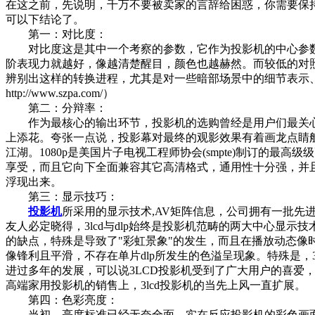
在这之前，先说明，千万不要被卖家的言辞给困惑，你需要保
可以下结论了。
第一：对比度：
对比度这是其中一个考察的参数，它作为投影机的中心参数
阶表现力就越好，像越清楚醒目，颜色也越赫然。而较低的对
辨别出这样的转换进程，尤其是对一些暗部场景中的细节表示
http://www.szpa.com/）
第二：分辩率：
作为最核心的输出环节，投影机的选购曾经是用户们最关心
上添花。夸张一点说，投影幕对最终的观影效果有着画龙点睛般的作用
江湖。1080p是美国片子电视工程师协会(smpte)制订的最高级
享受，而且它向下全面兼容其它高清格式，通用性十分强，并且保
浮现出来。
第三：显示技巧：
投影机
所采用的显示技术,AV矩阵信息，公司拥有一批先
友人必定晓得，3lcd与dlp始终是投影机范畴的两大中心显示
的缺点，特殊是导致了"彩虹景象"的发生，而且在播放动态像时
像锋利且平滑，不存在单片dlp所发生的色溢呈现象。特殊是，3
进过多年的发展，可以说3LCD投影机受到了广大用户的喜爱
高端家用投影机的销售上，3lcd投影机的当先上风一直扩展。
第四：色彩亮度：
当初，亮度标准已经无奈全面、实在反应投影机的彩色画面