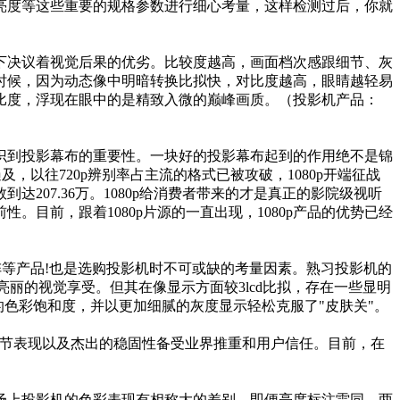
亮度等这些重要的规格参数进行细心考量，这样检测过后，你就
决议着视觉后果的优劣。比较度越高，画面档次感跟细节、灰
时候，因为动态像中明暗转换比拟快，对比度越高，眼睛越轻易
比度，浮现在眼中的是精致入微的巅峰画质。（投影机产品：
到投影幕布的重要性。一块好的投影幕布起到的作用绝不是锦
及，以往720p辨别率占主流的格式已被攻破，1080p开端征战
数到达207.36万。1080p给消费者带来的才是真正的影院级视听
目前，跟着1080p片源的一直出现，1080p产品的优势已经
阵等产品!也是选购投影机时不可或缺的考量因素。熟习投影机的
来亮丽的视觉享受。但其在像显示方面较3lcd比拟，存在一些显明
然的色彩饱和度，并以更加细腻的灰度显示轻松克服了"皮肤关"。
细节表现以及杰出的稳固性备受业界推重和用户信任。目前，在
上投影机的色彩表现有相称大的差别，即便亮度标注雷同，两