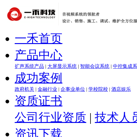
一禾首页
产品中心
扩声系统产品
|
大屏显示系统
|
智能会议系统
|
中控集成
成功案例
政府机关
|
金融行业
|
企事业单位
|
学校院校
|
酒店娱乐
资质证书
公司行业资质
|
技术人
资讯下载