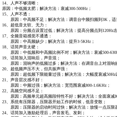
14、人声不够清晰：
原因：中低频太肥；解决方法：衰减300-500Hz；
15、人声不透：
原因：中高频不足；解决方法：调音台中频扫频到3K，适
16、超低音太软、无力：
原因：分频点设置过低；解决方法：提高分频点到120Hz左右，
17、全频音箱感觉不通透：
原因：中高频缺少；解决方法：提升3·5KHz；
18、话筒声音太硬：
原因：中低频和中高频比例不对；解决方法：衰减500-630Hz，衰
19、话筒加入混响后，声音混；
原因：混响声的低频过多；解决方法：在调音台上对混响的
20、超低频声压不大，但共振声强：
原因：超低频下限能量过强；解决方法：大幅度衰减50Hz
21、声音层次感不好：
原因：中频过强；解决方法：宽范围衰减800-1.6KHz；
22、高频空间感不足：
原因：高频单元超高频段特性不好；解决方法：全面衰减IO
23、系统有压限器，压限器开始工作的时候，低音变散；
原因：压限器的启动时间过快；解决方法：放慢一点压限
24、话筒加入激励处理后，声音发毛、发刺；