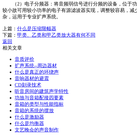
（2）电子分频器：将音频弱信号进行分频的设备，位于功率
较小故可用较小功率的电子有源滤波器实现，调整较容易，减
杂，运用于专业扩声系统。
上篇：
什么是压缩限幅器
下篇：
甲类、乙类和甲乙类放大器有何不同
返回
相关文章
音质评价
扩声系统--周边器材
什么是真正的环绕声
音响器材的避震
CD刻录技术
听音房间的建筑声学特性
功放与音箱配接四要素
音箱的类型与性能指标
音箱的系统的摆放
什么是激励器
什么是均衡器
文艺晚会的声音制作